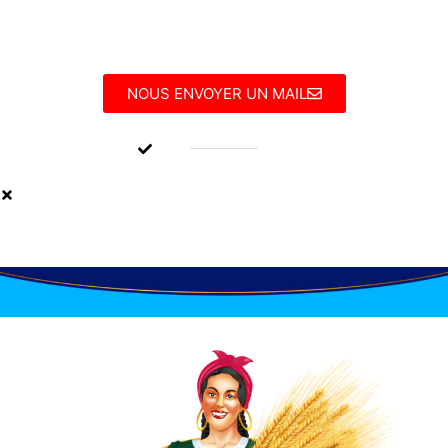
Envoyer
NOUS ENVOYER UN MAIL
Tel : +213 661 155 615
Adresse : Zone industrielle Kalitoussa BP61A - Berrahal
23100 - Annaba - Algérie